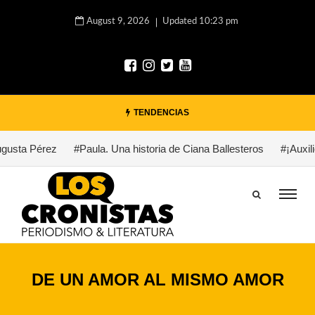
August 9, 2026
Updated 10:23 pm
TENDENCIAS
sta Pérez
#Paula. Una historia de Ciana Ballesteros
#¡Auxilio,
DE UN AMOR AL MISMO AMOR