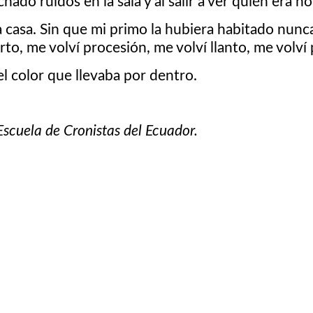
ado ruidos en la sala y al salir a ver quién era n
 casa. Sin que mi primo la hubiera habitado nunc
uarto, me volví procesión, me volví llanto, me volví
 color que llevaba por dentro.
Escuela de Cronistas del Ecuador.