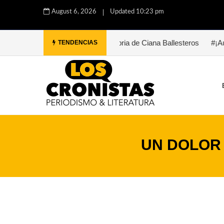
August 6, 2026
Updated 10:23 pm
ez
#Paula. Una historia de Ciana Ballesteros
#¡Auxilio, Bukowsk
TENDENCIAS
UN DOLOR 