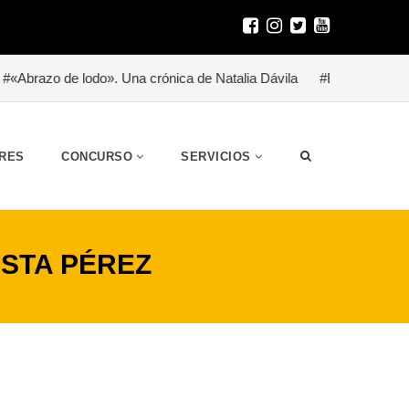
odo». Una crónica de Natalia Dávila
#Besitoterapia para un héro
RES
CONCURSO
SERVICIOS
USTA PÉREZ