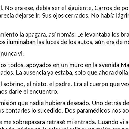
o era ese, debía ser el siguiente. Carros de poli
cía dejarse ir. Sus ojos cerrados. No había lágrim
iento la apagara, así nomás. Le levantaba los braz
s iluminaban las luces de los autos, aún era de n
 nunca vi.
udos todos, apoyados en un muro en la avenida M
ultados. La ausencia ya estaba, solo que ahora dolí
l sobrino, el nieto, el padre. Era el cuerpo que vest
os darle el encuentro.
misión que nadie hubiera deseado. Uno detrás de
mos contarles lo sucedido. Dos paramédicos nos 
 me sobrepasara retrasé mi entrada. Cuando vi a m