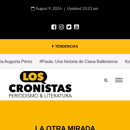
August 9, 2026
Updated 10:23 pm
TENDENCIAS
ía Augusta Pérez
#Paula. Una historia de Ciana Ballesteros
#¡A
LA OTRA MIRADA