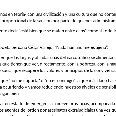
s en teoría- con una civilización y una cultura que no contemp
 y proporcional de la sanción por parte de quienes administran j
te decir “está bien que se maten entre ellos” como si todo l
 poeta peruano César Vallejo: “Nada humano me es ajeno”.
ue las largas y afiladas uñas del narcotráfico se alimentan de
 que tienen que ver, directamente, con la pobreza, con la marg
social que recupere los valores y principios de la convivencia
 que “no me importa” o “no es conmigo” la que más daño hace 
á ocurriendo y vamos reduciendo nuestros niveles de sensib
hagan bien.
ar en estado de emergencia a nueve provincias, acompañada de s
los agentes del orden por asesinatos extrajudiciales una vez q