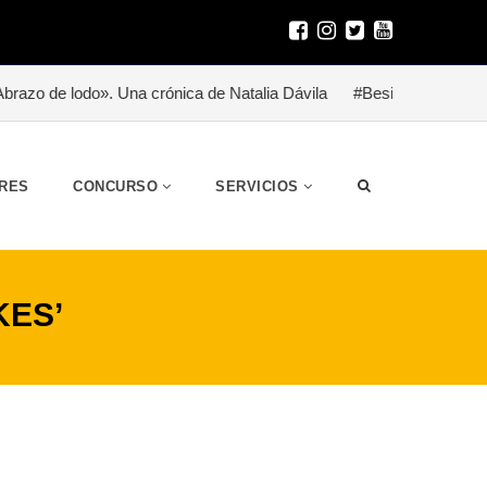
». Una crónica de Natalia Dávila
#Besitoterapia para un héroe (h
RES
CONCURSO
SERVICIOS
KES’