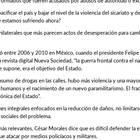
uniformados que fueren acusados por abusos de autoridad o exce
ificar el país y bajar el nivel de la violencia del sicariato y
ue estamos sufriendo ahora?
ilaterales que más parecen actos de desesperación para camb
ó entre 2006 y 2010 en México, cuando el presidente Felipe Ca
revista digital Nueva Sociedad, “la guerra frontal contra el 
e supone, era el objetivo del Estado.
nsumo de drogas en las calles, hubo más violencia y una mayo
s humanos y el nacimiento de un nuevo paramilitarismo. El frac
ónica del Estado”.
anes integrales enfocados en la reducción de daños, no limitarse 
 sociales del problema.
ás relevantes, César Morales dice que es difícil defender la 
 atacar por medios policíacos y militares.