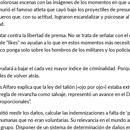
dolorosas escenas con las imágenes de los momentos en que u
murió el famoso atleta que cayó bajo los proyectiles de presu
queros que, con su actitud, lograron escandalizar y psicosear 
ad.
tar contra la libertad de prensa. No se trata de señalar con el
de “likes” no ayudan a lo que en estos momentos más necesit
 ponga solo sobre los hombros de los militares y los policías
dará a bajar el cada vez mayor índice de criminalidad. Porqu
des de volver atrás.
s Alfaro explica que la ley del talión («ojo por ojo») estaba e
regla de revancha como salvaje, representó un avance en el D
roporcionales”.
itió medir los daños, calcular las indemnizaciones a falta de ‘
es humanas que no eran voluntarias. Su relevancia en el mundo
l grupo. Disponer de un sistema de determinación de daños er