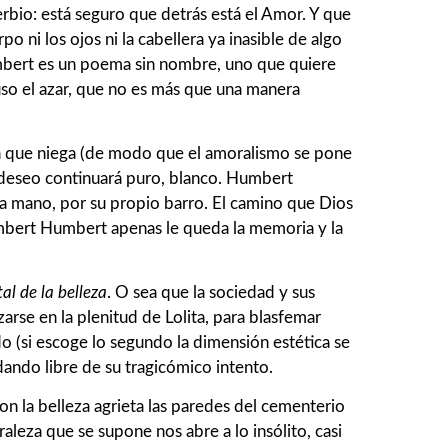
bio: está seguro que detrás está el Amor. Y que
 ni los ojos ni la cabellera ya inasible de algo
mbert es un poema sin nombre, uno que quiere
puso el azar, que no es más que una manera
ma que niega (de modo que el amoralismo se pone
el deseo continuará puro, blanco. Humbert
 mano, por su propio barro. El camino que Dios
umbert Humbert apenas le queda la memoria y la
al de la belleza
. O sea que la sociedad y sus
rse en la plenitud de Lolita, para blasfemar
do (si escoge lo segundo la dimensión estética se
dando libre de su tragicómico intento.
n la belleza agrieta las paredes del cementerio
raleza que se supone nos abre a lo insólito, casi