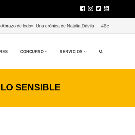
do». Una crónica de Natalia Dávila
#Besitoterapia para un héroe 
RES
CONCURSO
SERVICIOS
 LO SENSIBLE