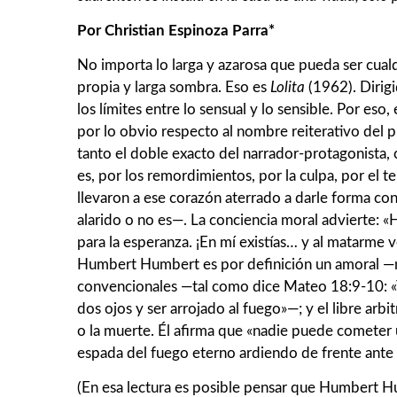
Por Christian Espinoza Parra*
No importa lo larga y azarosa que pueda ser cual
propia y larga sombra. Eso es
Lolita
(1962). Dirig
los límites entre lo sensual y lo sensible. Por eso,
por lo obvio respecto al nombre reiterativo del 
tanto el doble exacto del narrador-protagonista, 
es, por los remordimientos, por la culpa, por el t
llevaron a ese corazón aterrado a darle forma con
alarido o no es—. La conciencia moral advierte: 
para la esperanza. ¡En mí existías… y al matarme
Humbert Humbert es por definición un amoral —no 
convencionales —tal como dice Mateo 18:9-10: «Y si
dos ojos y ser arrojado al fuego»—; y el libre ar
o la muerte. Él afirma que «nadie puede cometer 
espada del fuego eterno ardiendo de frente ante s
(En esa lectura es posible pensar que Humbert Hu