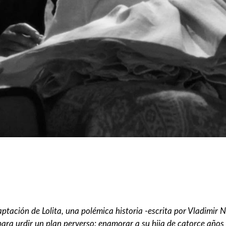
ptación de Lolita, una polémica historia -escrita por Vladimir N
para urdir un plan perverso: enamorar a su hija de catorce años 