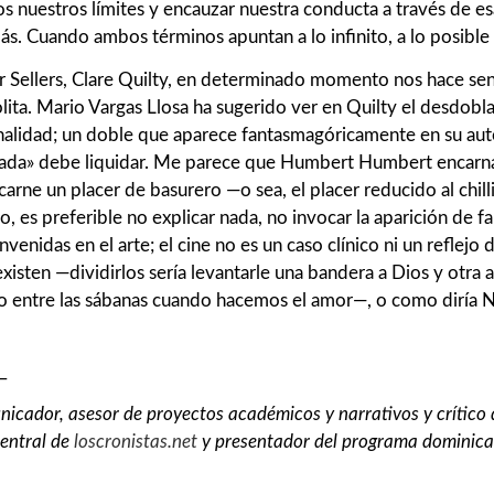
 nuestros límites y encauzar nuestra conducta a través de es
ás. Cuando ambos términos apuntan a lo infinito, a lo posible
r Sellers, Clare Quilty, en determinado momento nos hace sent
Lolita. Mario Vargas Llosa ha sugerido ver en Quilty el des
nalidad; un doble que aparece fantasmagóricamente en su au
ada» debe liquidar. Me parece que Humbert Humbert encarna 
 carne un placer de basurero —o sea, el placer reducido al chi
 es preferible no explicar nada, no invocar la aparición de f
enidas en el arte; el cine no es un caso clínico ni un reflejo de
existen —dividirlos sería levantarle una bandera a Dios y otra 
 o entre las sábanas cuando hacemos el amor—, o como diría Ni
_
icador, asesor de proyectos académicos y narrativos y crítico de
central de
loscronistas.net
y presentador
del programa dominical