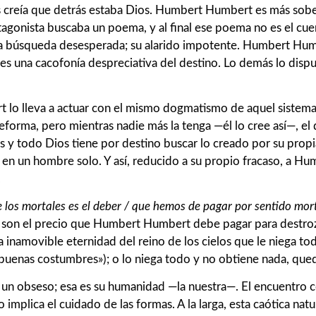
 creía que detrás estaba Dios. Humbert Humbert es más sober
gonista buscaba un poema, y al final ese poema no es el cuerpo
pia búsqueda desesperada; su alarido impotente. Humbert Hu
. es una cacofonía despreciativa del destino. Lo demás lo dis
t lo lleva a actuar con el mismo dogmatismo de aquel siste
 deforma, pero mientras nadie más la tenga —él lo cree así—, 
 todo Dios tiene por destino buscar lo creado por su propia
 en un hombre solo. Y así, reducido a su propio fracaso, a H
.
e los mortales es el deber / que hemos de pagar por sentido mort
o son el precio que Humbert Humbert debe pagar para destroza
a inamovible eternidad del reino de los cielos que le niega to
«buenas costumbres»); o lo niega todo y no obtiene nada, que
n obseso; esa es su humanidad —la nuestra—. El encuentro co
implica el cuidado de las formas. A la larga, esta caótica natu