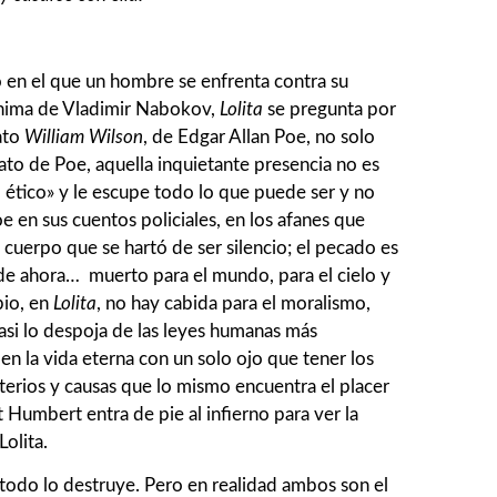
o en el que un hombre se enfrenta contra su
ónima de Vladimir Nabokov,
Lolita
se pregunta por
lato
William Wilson
, de Edgar Allan Poe, no solo
to de Poe, aquella inquietante presencia no es
 ético» y le escupe todo lo que puede ser y no
e en sus cuentos policiales, en los afanes que
 cuerpo que se hartó de ser silencio; el pecado es
de ahora… muerto para el mundo, para el cielo y
bio, en
Lolita
, no hay cabida para el moralismo,
asi lo despoja de las leyes humanas más
 en la vida eterna con un solo ojo que tener los
sterios y causas que lo mismo encuentra el placer
Humbert entra de pie al infierno para ver la
olita.
 todo lo destruye. Pero en realidad ambos son el