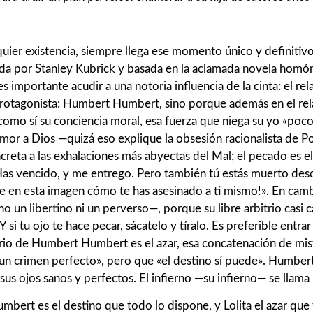
quier existencia, siempre llega ese momento único y definitiv
ida por Stanley Kubrick y basada en la aclamada novela hom
 es importante acudir a una notoria influencia de la cinta: el re
protagonista: Humbert Humbert, sino porque además en el rela
como sí su conciencia moral, esa fuerza que niega su yo «poco
emor a Dios —quizá eso explique la obsesión racionalista de Po
creta a las exhalaciones más abyectas del Mal; el pecado es el
«Has vencido, y me entrego. Pero también tú estás muerto des
 ve en esta imagen cómo te has asesinado a ti mismo!». En cam
un libertino ni un perverso—, porque su libre arbitrio casi c
 tu ojo te hace pecar, sácatelo y tíralo. Es preferible entrar
bitrio de Humbert Humbert es el azar, esa concatenación de mi
un crimen perfecto», pero que «el destino sí puede». Humbert 
us ojos sanos y perfectos. El infierno —su infierno— se llama L
mbert es el destino que todo lo dispone, y Lolita el azar que