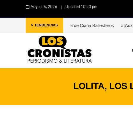
August 6, 2026
Updated 10:23 pm
z
#Paula. Una historia de Ciana Ballesteros
#¡Auxilio, Bukowski
TENDENCIAS
LOLITA, LOS