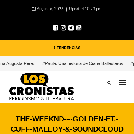
August 6, 2026
Updated 10:23 pm
TENDENCIAS
ría Augusta Pérez
#Paula. Una historia de Ciana Ballesteros
#¡
THE-WEEKND-–-GOLDEN-FT.-
CUFF-MALLOY-&-SOUNDCLOUD