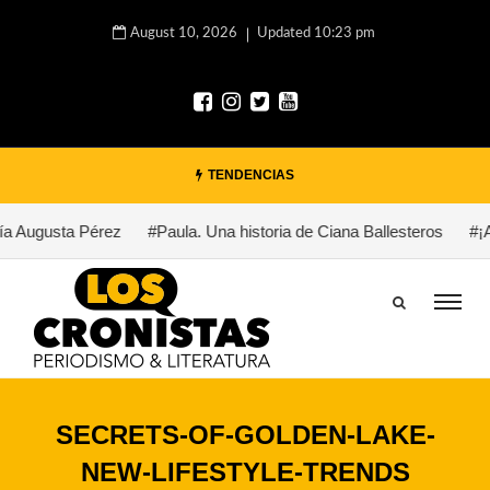
August 10, 2026
Updated 10:23 pm
TENDENCIAS
a Augusta Pérez
#Paula. Una historia de Ciana Ballesteros
#¡Au
SECRETS-OF-GOLDEN-LAKE-
NEW-LIFESTYLE-TRENDS