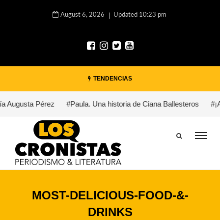
August 6, 2026
Updated 10:23 pm
TENDENCIAS
a Augusta Pérez
#Paula. Una historia de Ciana Ballesteros
#¡Au
MOST-DELICIOUS-FOOD-&-
DRINKS