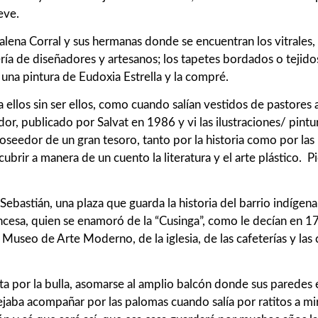
eve.
alena Corral y sus hermanas donde se encuentran los vitrales, 
yería de diseñadores y artesanos; los tapetes bordados o teji
é una pintura de Eudoxia Estrella y la compré.
i a ellos sin ser ellos, como cuando salían vestidos de pastor
dor, publicado por Salvat en 1986 y vi las ilustraciones/ pint
seedor de un gran tesoro, tanto por la historia como por las 
scubrir a manera de un cuento la literatura y el arte plástico.
ebastián, una plaza que guarda la historia del barrio indígena
ncesa, quien se enamoró de la “Cusinga”, como le decían en
o de Arte Moderno, de la iglesia, de las cafeterías y las ce
a por la bulla, asomarse al amplio balcón donde sus paredes e
aba acompañar por las palomas cuando salía por ratitos a mirar