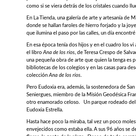
como si se viera detrás de los cristales cuando llu
En La Tienda, una galería de arte y artesanía de M
donde se hallan faroles de hierro forjado y la jo
que ilumina el paso por las calles, un día encontr
En esa época tenía dos hijos y en el cuadro los v
el libro
Ana
de
los
ríos
, de Teresa Crespo de Salva
una pequeña obra de arte que quien la tenga es po
bibliotecas de los colegios y en las casas para de
colección
Ana
de
los
ríos
.
Pero Eudoxia era, además, la sostenedora de San S
Seniergues, miembro de la Misión Geodésica Fra
otro enamorado celoso. Un parque rodeado del Muse
Eudoxia Estrella.
Hasta hace poco la miraba, tal vez un poco molest
envejecidos como estaba ella. A sus 96 años se dej