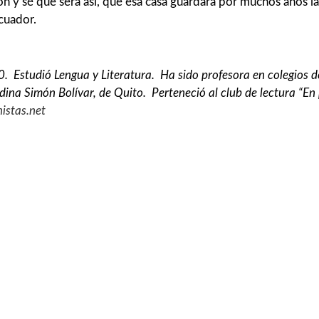
n y sé que será así, que esa casa guardará por muchos años la h
cuador.
. Estudió Lengua y Literatura. Ha sido profesora en colegios de
ndina Simón Bolívar, de Quito. Perteneció al club de lectura “En 
nistas.net