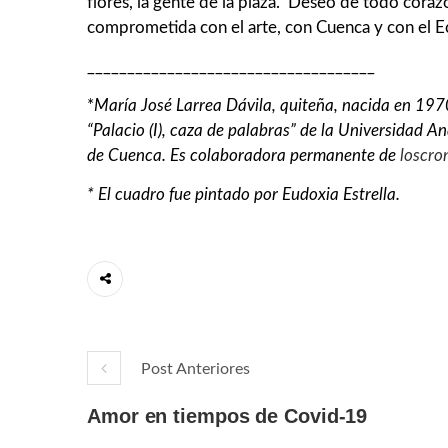
flores, la gente de la plaza. Deseo de todo corazó
comprometida con el arte, con Cuenca y con el E
____________________________________
*
María
José
Larrea
Dávila
, quiteña, nacida en 1970
“Palacio (I), caza de palabras” de la Universidad A
de Cuenca. Es colaboradora permanente de
loscro
* El cuadro fue pintado por Eudoxia Estrella.
Post Anteriores
Amor en tiempos de Covid-19