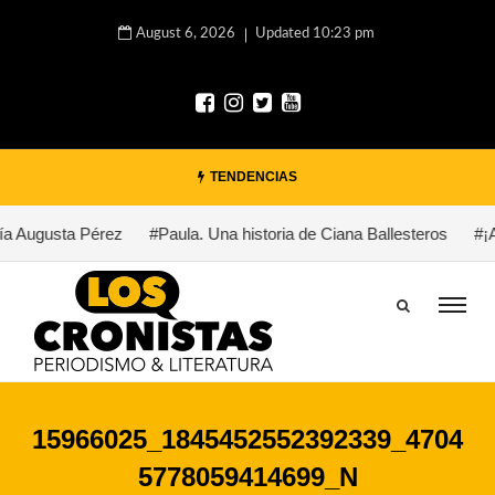
August 6, 2026
Updated 10:23 pm
TENDENCIAS
a Augusta Pérez
#Paula. Una historia de Ciana Ballesteros
#¡Au
15966025_1845452552392339_4704
5778059414699_N