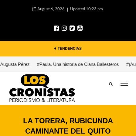
August 6, 2026
Updated 10:23 pm
TENDENCIAS
ugusta Pérez
#Paula. Una historia de Ciana Ballesteros
#¡Auxil
LA TORERA, RUBICUNDA
CAMINANTE DEL QUITO