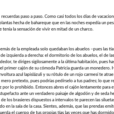
lo recuerdas paso a paso. Como casi todos los días de vacacion
os plantas hecha de bahareque que en las noches expedía un p
tenía la sensación de vivir en mitad de un charco.
demás de la empleada solo quedaban los abuelos –pues las tías
izquierda a derecha: el dormitorio de los abuelos, el de las tí
dedor, te diriges sigilosamente a la última habitación, pues has
 en el primer cajón de su cómoda Patricia guarda un monedero.
voltura azul lapislázuli y su rótulo de un rojo carmesí te atra
 mero pretexto, pues podrías pedírselo a tus padres; lo que r
 por lo prohibido. Entonces abres el cajón lentamente para ev
estupefacto ante un verdadero paisaje de algodón y de seda h
e los brasieres dispuestos a intervalos te parecen las silueta
do en la sala de la casa. Sientes, además, que las prendas em
cuerda el cuerpo de tus propias tías las veces que has dormido