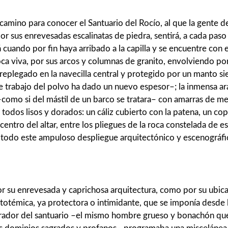
u camino para conocer el Santuario del Rocío, al que la gente d
or sus enrevesadas escalinatas de piedra, sentirá, a cada paso
rá cuando por fin haya arribado a la capilla y se encuentre co
 viva, por sus arcos y columnas de granito, envolviendo por igu
 replegado en la navecilla central y pro­tegido por un manto 
nte trabajo del polvo ha dado un nuevo espesor–; la inmensa ar
como si del mástil de un barco se tratara– con amarras de meta
 todos lisos y dorados: un cáliz cu­bierto con la patena, un cop
 centro del altar, entre los pliegues de la roca constelada de e
de todo este ampuloso despliegue arquitectónico y esceno­grá­f
r su enrevesada y caprichosa arquitectura, como por su ubica
totémica, ya protectora o intimidante, que se imponía desde la
rador del santuario –el mismo hombre grueso y bonachón que e