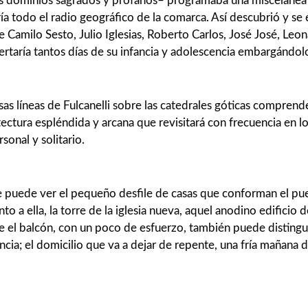
los dominios sagrados y profanos– programaba una miscelánea 
ía todo el radio geográfico de la comarca. Así descubrió y se 
Camilo Sesto, Julio Iglesias, Roberto Carlos, José José, Leon
ertaría tantos días de su infancia y adolescencia embargándo
 líneas de Fulcanelli sobre las catedrales góticas comprende
ectura espléndida y arcana que revisitará con frecuencia en los
onal y solitario.
se puede ver el pequeño desfile de casas que conforman el pueb
junto a ella, la torre de la iglesia nueva, aquel anodino edifi
e el balcón, con un poco de esfuerzo, también puede distingui
cia; el domicilio que va a dejar de repente, una fría mañana d