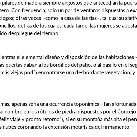
s pilares de madera siempre angostos que antecedían la puerta
ero. Con frecuencia, solo un par de ventanas dispuestas a exa
egos; otras veces –como la casa de las tías–, tal cual su alarif
illos, detrás de los cuales, cada tarde, las mujeres se aposta
mpido despliegue del tiempo.
ientras el elemental diseño y disposición de las habitaciones 
as puertas daban a los bordillos del patio, o al pasillo en el
as más viejas podía encon­trarse una desbordante vegetación, y
almas, apenas sería una ocurrencia topo­nímica –tan afortunada
su nombre en los rótu­los de piedra dispuestos por el Concejo 
eliz viaje y pronto retorno”), si en su montaña más alta el per
as nubes coronando la extensión metafísica del firmamento.