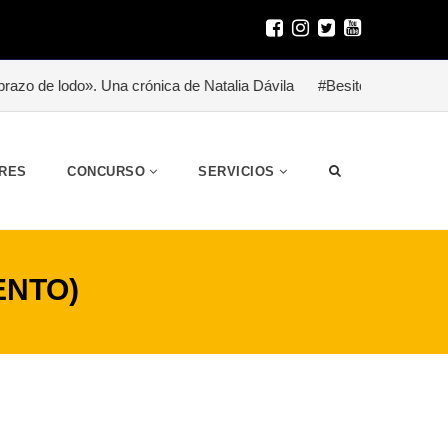
Una crónica de Natalia Dávila
#Besitoterapia para un héroe (home
RES
CONCURSO
SERVICIOS
ENTO)