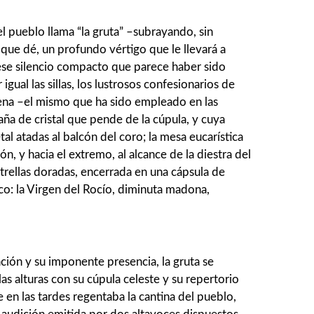
el pueblo llama “la gruta” –subrayando, sin
 que dé, un profundo vértigo que le llevará a
n ese silencio compacto que parece haber sido
al las sillas, los lustrosos confesio­narios de
siena –el mismo que ha sido empleado en las
aña de cristal que pende de la cúpula, y cuya
l atadas al balcón del coro; la mesa eucarística
ón, y hacia el extremo, al alcance de la diestra del
strellas doradas, ence­rrada en una cápsula de
ico: la Virgen del Rocío, diminuta madona,
ción y su imponente presencia, la gruta se
s alturas con su cúpula celeste y su repertorio
n las tardes regentaba la cantina del pueblo,