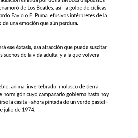
audición emitida por dos altavoces dispuestos
enamoró de Los Beatles, así –a golpe de cíclicas
ardo Favio o El Puma, efusivos intérpretes de la
lo de una emoción que aún perdura.
rá ese éxtasis, esa atracción que puede suscitar
 sueños de la vida adulta, y a la que volverá
lo: animal inverte­brado, mo­lusco de tierra
cio de hormigón cuyo campanario gobierna hasta hoy
rse la casita –ahora pintada de un verde pastel–
e julio de 1974.