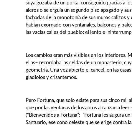
suya gozaba de un portal conseguido gracias a lo
aleros o se erguía un segundo piso apagado y aust
fachadas de la monoto­nía de sus muros calizos y ci
habían exornado con ventanales, balcones y balconc
las vacías calles del pueblo: el lento e ininte­rru
Los cambios eran más visibles en los interiores. M
ellas– recordaba las celdas de un monas­terio, cuy
geome­tría. Una vez abierto el cancel, en las cas
gladiolos y crisantemos.
Pero Fortuna, que solo existe para sus cinco mil 
que por las ventanas de los autos alcanzan a leer 
(“Bienvenidos a Fortuna”; “Fortuna les augura un f
Santuario, ese cono celeste que se erige contra l