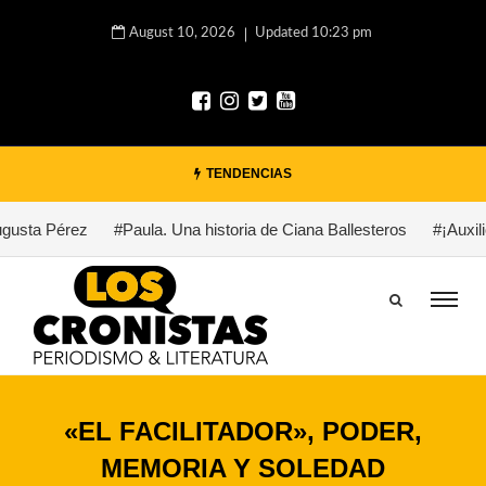
August 10, 2026
Updated 10:23 pm
TENDENCIAS
sta Pérez
#Paula. Una historia de Ciana Ballesteros
#¡Auxilio,
«EL FACILITADOR», PODER,
MEMORIA Y SOLEDAD