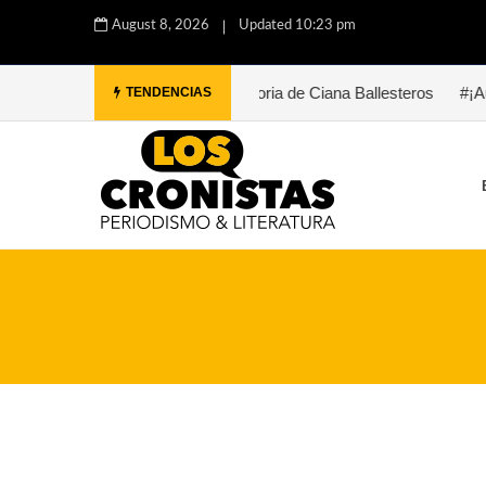
August 8, 2026
Updated 10:23 pm
rez
#Paula. Una historia de Ciana Ballesteros
#¡Auxilio, Bukow
TENDENCIAS