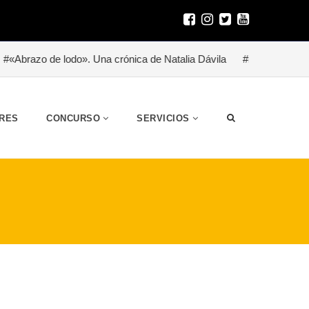
lodo». Una crónica de Natalia Dávila
#Besitoterapia para un hér
RES
CONCURSO
SERVICIOS