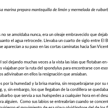
brisa marina prepara mantequilla de limón y mermelada de ruibar
s no se amoldaba nunca, era un oleaje embravecido que dejaba 
uanto el agua retrocede. Llevaba un cuarto de siglo entre El B
 aparecían a su paso en las cortas caminatas hacia San Vicente
ol dejando muchas veces a la vista las islas que flotaban en e
ristas viajaban por la ruta del spondylus para encontrarse con 
s adivinaban en ellos la resignación que ansiaban.
os por la humedad y la brisa marina, sin resquebrajarse por su
, y, sin embargo, los que llegaban de la cordillera se quedaba
ibarbo que servía a sus huéspedes a cualquier hora en el desa
ra alguien. Como sus labios se entreabrían cuando se concent
irieron el movimiento de esa playa olvidándose del de los f