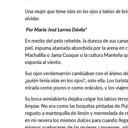
Una mujer que tiene islas en los ojos y labios de 
olvidar.
Por María José Larrea Dávila*
En medio del pelo rebelde, la dureza de sus cana
piel, espuma atareada absorbida por la arena en c
Machalilla o Jama Coaque o la cultura Manteña que
exponía al viento.
Sus ojos verdemarrón cambiaban con el ánimo del s
¿quién tenía islas en los ojos?, solo ella. Los tu
mirada como pozos o como oráculos, y los viajero
Su boca semiabierta dejaba colgar los labios ters
limpiar. No era como las boquitas pintadas de Puig
regusto a mantequilla de limón y mermelada de ru
en mi nevera los mismos dulces para cuando llega
mismos quehaceres de las mujeres canoenses, adqu