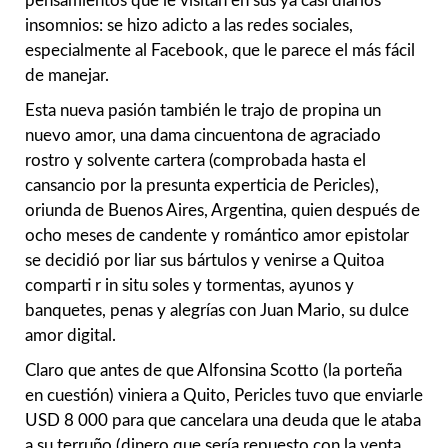
pensamientos que le visitan en sus ya casi diarios
insomnios: se hizo adicto a las redes sociales,
especialmente al Facebook, que le parece el más fácil
de manejar.
Esta nueva pasión también le trajo de propina un
nuevo amor, una dama cincuentona de agraciado
rostro y solvente cartera (comprobada hasta el
cansancio por la presunta experticia de Pericles),
oriunda de Buenos Aires, Argentina, quien después de
ocho meses de candente y romántico amor epistolar
se decidió por liar sus bártulos y venirse a Quitoa
comparti r in situ soles y tormentas, ayunos y
banquetes, penas y alegrías con Juan Mario, su dulce
amor digital.
Claro que antes de que Alfonsina Scotto (la porteña
en cuestión) viniera a Quito, Pericles tuvo que enviarle
USD 8 000 para que cancelara una deuda que le ataba
a su terruño (dinero que sería repuesto con la venta