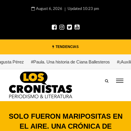
August 6, 2026
Updated 10:23 pm
TENDENCIAS
usta Pérez
#Paula. Una historia de Ciana Ballesteros
#¡Auxilio
SOLO FUERON MARIPOSITAS EN
EL AIRE. UNA CRÓNICA DE