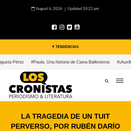
August 6, 2026
Updated 10:23 pm
TENDENCIAS
sta Pérez
#Paula. Una historia de Ciana Ballesteros
#¡Auxilio,
LA TRAGEDIA DE UN TUIT
PERVERSO, POR RUBÉN DARÍO