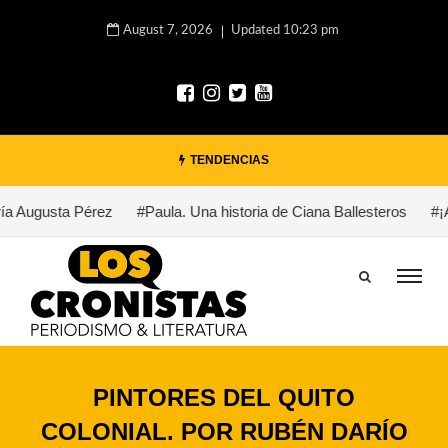
August 7, 2026
Updated 10:23 pm
TENDENCIAS
ía Augusta Pérez
#Paula. Una historia de Ciana Ballesteros
#¡A
PINTORES DEL QUITO
COLONIAL. POR RUBÉN DARÍO