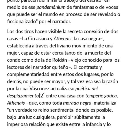
punto parecen delimitar el trabajo del escritor en
medio de ese
pandemónium
de fantasmas o de voces
que puede ser el mundo en proceso de ser revelado o
ficcionalizado” por el narrador.
Los dos tiros hacen visible la secreta conexión de dos
casas –La Circasiana y
Athenais
, la casa negra–,
establecida a través del liviano movimiento de una
mujer, capaz de estar cerca tanto de la muerte del
conde como de la de Roldán –viejo conocido para los
lectores del narrador quiteño–. El contraste y
complementariedad entre estos dos lugares, por lo
demás, no puede ser mayor, y tal vez esa sea la razón
por la cual Vásconez actualiza su
poética del
desplazamiento
[2]
entre
una casa con
temperie gótica,
Athenais
–que, como toda
morada negra
, materializa
“un verdadero reino sentimental donde es posible,
bajo una luz cualquiera, percibir súbitamente la
imperiosa relación que existe entre la infancia y lo