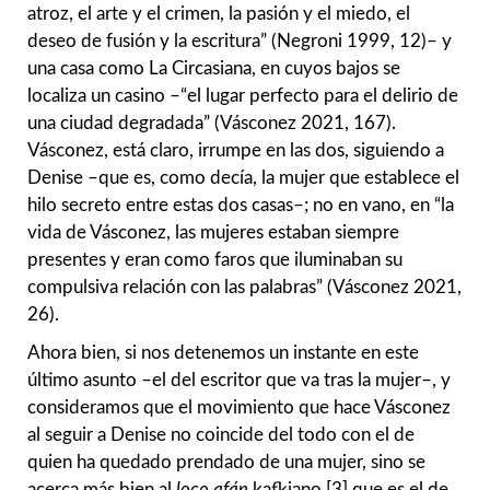
atroz, el arte y el crimen, la pasión y el miedo, el
deseo de fusión y la escritura” (Negroni 1999, 12)– y
una casa como La Circasiana, en cuyos bajos se
localiza un casino –“el lugar perfecto para el delirio de
una ciudad degradada” (Vásconez 2021, 167).
Vásconez, está claro, irrumpe en las dos, siguiendo a
Denise –que es, como decía, la mujer que establece el
hilo secreto entre estas dos casas–; no en vano, en “la
vida de Vásconez, las mujeres estaban siempre
presentes y eran como faros que iluminaban su
compulsiva relación con las palabras” (Vásconez 2021,
26).
Ahora bien, si nos detenemos un instante en este
último asunto –el del escritor que va tras la mujer–, y
consideramos que el movimiento que hace Vásconez
al seguir a Denise no coincide del todo con el de
quien ha quedado prendado de una mujer, sino se
acerca más bien al
loco afán
kafkiano,[3] que es el de