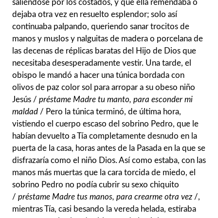
saliéndose por los costados, y que ella remendaba o
dejaba otra vez en resuelto esplendor; solo así
continuaba palpando, queriendo sanar trocitos de
manos y muslos y nalguitas de madera o porcelana de
las decenas de réplicas baratas del Hijo de Dios que
necesitaba desesperadamente vestir. Una tarde, el
obispo le mandó a hacer una túnica bordada con
olivos de paz color sol para arropar a su obeso niño
Jesús /
préstame Madre tu manto, para esconder mi
maldad
/ Pero la túnica terminó, de última hora,
vistiendo el cuerpo escaso del sobrino Pedro, que le
habían devuelto a Tía completamente desnudo en la
puerta de la casa, horas antes de la Pasada en la que se
disfrazaría como el niño Dios. Así como estaba, con las
manos más muertas que la cara torcida de miedo, el
sobrino Pedro no podía cubrir su sexo chiquito
/
préstame Madre tus manos, para crearme otra vez
/,
mientras Tía, casi besando la vereda helada, estiraba