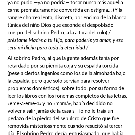
ya no pudo —ya no podría— tocar nunca más aquella
carne prematuramente convertida en estigma… (Y la
sangre chorrea lenta, discreta, por encima de la blanca
túnica del niño Dios que esconde el despoblado
cuerpo del sobrino Pedro, a la altura del culo) /
préstame Madre a tu Hijo, para poderle yo amar, y esa
será mi dicha para toda la eternidad /
Al sobrino Pedro, al que la gente además tenía por
retardado por su piernita coja y su espalda torcida
(pese a ciertos ingenios como los de la almohada bajo
la espalda, pero que solo servían para resolver
problemas domésticos), sobre todo, por su forma de
leer los libros con los fonemas completos de las letras,
«eme-a-eme-a» y no «mamá», había decidido no
volver a salir jamás de la casa si Tío no le traía un
pedazo de la piedra del sepulcro de Cristo que fue
removida misteriosamente cuando resucitó al tercer
día. El sobrino Pedro decía, entusiasmado, que había