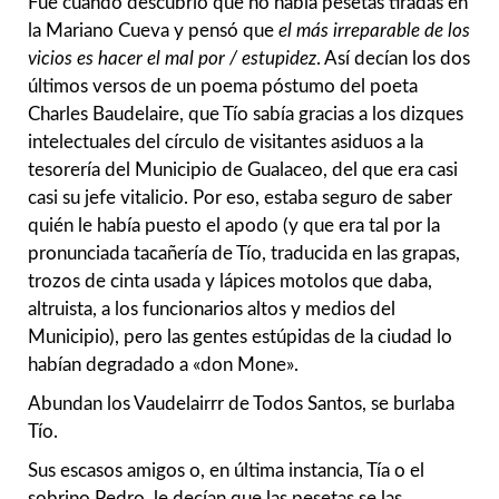
Fue cuando descubrió que no había pesetas tiradas en
la Mariano Cueva y pensó que
el más irreparable de los
vicios es hacer el mal por / estupidez
. Así decían los dos
últimos versos de un poema póstumo del poeta
Charles Baudelaire, que Tío sabía gracias a los dizques
intelectuales del círculo de visitantes asiduos a la
tesorería del Municipio de Gualaceo, del que era casi
casi su jefe vitalicio. Por eso, estaba seguro de saber
quién le había puesto el apodo (y que era tal por la
pronunciada tacañería de Tío, traducida en las grapas,
trozos de cinta usada y lápices motolos que daba,
altruista, a los funcionarios altos y medios del
Municipio), pero las gentes estúpidas de la ciudad lo
habían degradado a «don Mone».
Abundan los Vaudelairrr de Todos Santos, se burlaba
Tío.
Sus escasos amigos o, en última instancia, Tía o el
sobrino Pedro, le decían que las pesetas se las