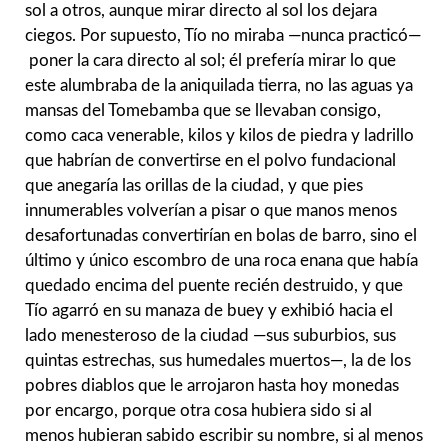
sol a otros, aunque mirar directo al sol los dejara
ciegos. Por supuesto, Tío no miraba —nunca practicó—
poner la cara directo al sol; él prefería mirar lo que
este alumbraba de la aniquilada tierra, no las aguas ya
mansas del Tomebamba que se llevaban consigo,
como caca venerable, kilos y kilos de piedra y ladrillo
que habrían de convertirse en el polvo fundacional
que anegaría las orillas de la ciudad, y que pies
innumerables volverían a pisar o que manos menos
desafortunadas convertirían en bolas de barro, sino el
último y único escombro de una roca enana que había
quedado encima del puente recién destruido, y que
Tío agarró en su manaza de buey y exhibió hacia el
lado menesteroso de la ciudad —sus suburbios, sus
quintas estrechas, sus humedales muertos—, la de los
pobres diablos que le arrojaron hasta hoy monedas
por encargo, porque otra cosa hubiera sido si al
menos hubieran sabido escribir su nombre, si al menos