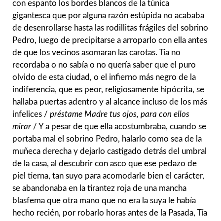
con espanto los bordes blancos de la túnica
gigantesca que por alguna razón estúpida no acababa
de desenrollarse hasta las rodillitas frágiles del sobrino
Pedro, luego de precipitarse a arroparlo con ella antes
de que los vecinos asomaran las carotas. Tía no
recordaba o no sabía o no quería saber que el puro
olvido de esta ciudad, o el infierno más negro de la
indiferencia, que es peor, religiosamente hipócrita, se
hallaba puertas adentro y al alcance incluso de los más
infelices /
préstame Madre tus ojos, para con ellos
mirar
/ Y a pesar de que ella acostumbraba, cuando se
portaba mal el sobrino Pedro, halarlo como sea de la
muñeca derecha y dejarlo castigado detrás del umbral
de la casa, al descubrir con asco que ese pedazo de
piel tierna, tan suyo para acomodarle bien el carácter,
se abandonaba en la tirantez roja de una mancha
blasfema que otra mano que no era la suya le había
hecho recién, por robarlo horas antes de la Pasada, Tía