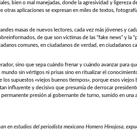
les, bien o mal manejadas, donde la agresividad y ligereza de
e otras aplicaciones se expresan en miles de textos, fotograf
 a grandes masas de nuevos lectores, cada vez más jóvenes y c
obreinformados, de que son víctimas de las “fake news” y la “
iudadanos comunes, en ciudadanos de verdad, en ciudadanos c
erador, sino que sepa cuándo frenar y cuándo avanzar para que
 mundo sin vértigos ni prisas sino en ritualizar el conocimien
e los supuestos «viejos buenos tiempos», porque esos viejo
o tan influyente y decisivo que presumía de derrocar presiden
 permanente presión al gobernante de turno, sumido en una a
an en estudios del periodista mexicano Homero Hinojosa, expues