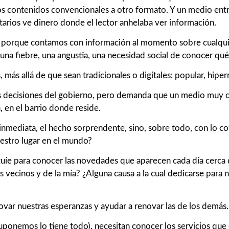
mos contenidos convencionales a otro formato. Y un medio entr
arios ve dinero donde el lector anhelaba ver información.
porque contamos con información al momento sobre cualquie
una fiebre, una angustia, una necesidad social de conocer qu
 más allá de que sean tradicionales o digitales: popular, hiper
s decisiones del gobierno, pero demanda que un medio muy ce
, en el barrio donde reside.
a inmediata, el hecho sorprendente, sino, sobre todo, con lo 
uestro lugar en el mundo?
guíe para conocer las novedades que aparecen cada día cerca 
ros vecinos y de la mía? ¿Alguna causa a la cual dedicarse pa
r nuestras esperanzas y ayudar a renovar las de los demás.
suponemos lo tiene todo), necesitan conocer los servicios que