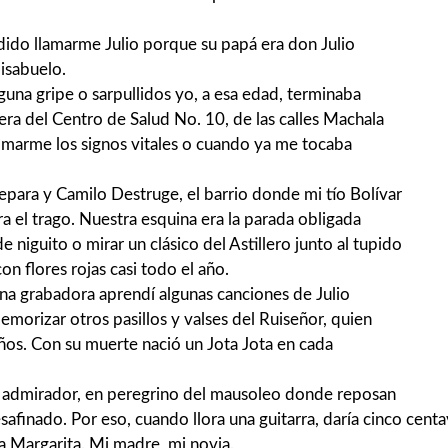
idido llamarme Julio porque su papá era don Julio
isabuelo.
guna gripe o sarpullidos yo, a esa edad, terminaba
ra del Centro de Salud No. 10, de las calles Machala
omarme los signos vitales o cuando ya me tocaba
epara y Camilo Destruge, el barrio donde mi tío Bolívar
a el trago. Nuestra esquina era la parada obligada
 niguito o mirar un clásico del Astillero junto al tupido
on flores rojas casi todo el año.
na grabadora aprendí algunas canciones de Julio
memorizar otros pasillos y valses del Ruiseñor, quien
años. Con su muerte nació un Jota Jota en cada
 admirador, en peregrino del mausoleo donde reposan
safinado. Por eso, cuando llora una guitarra, daría cinco cen
a Margarita. Mi madre, mi novia.