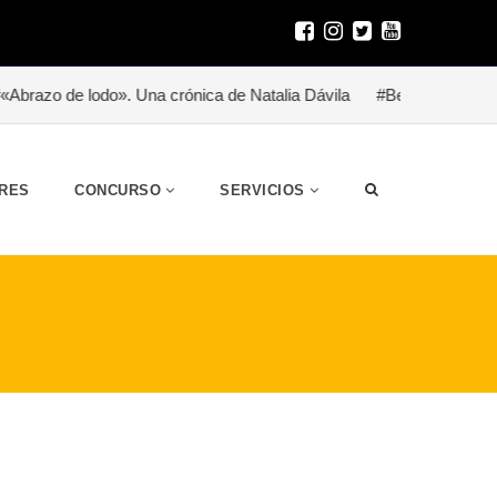
 crónica de Natalia Dávila
#Besitoterapia para un héroe (homena
RES
CONCURSO
SERVICIOS