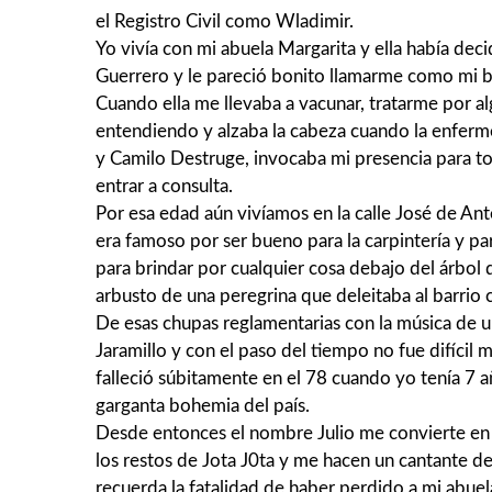
el Registro Civil como Wladimir.
Yo vivía con mi abuela Margarita y ella había dec
Guerrero y le pareció bonito llamarme como mi b
Cuando ella me llevaba a vacunar, tratarme por al
entendiendo y alzaba la cabeza cuando la enferme
y Camilo Destruge, invocaba mi presencia para t
entrar a consulta.
Por esa edad aún vivíamos en la calle José de Ant
era famoso por ser bueno para la carpintería y par
para brindar por cualquier cosa debajo del árbol de
arbusto de una peregrina que deleitaba al barrio c
De esas chupas reglamentarias con la música de u
Jaramillo y con el paso del tiempo no fue difícil 
falleció súbitamente en el 78 cuando yo tenía 7 
garganta bohemia del país.
Desde entonces el nombre Julio me convierte en
los restos de Jota J0ta y me hacen un cantante de
recuerda la fatalidad de haber perdido a mi abuel