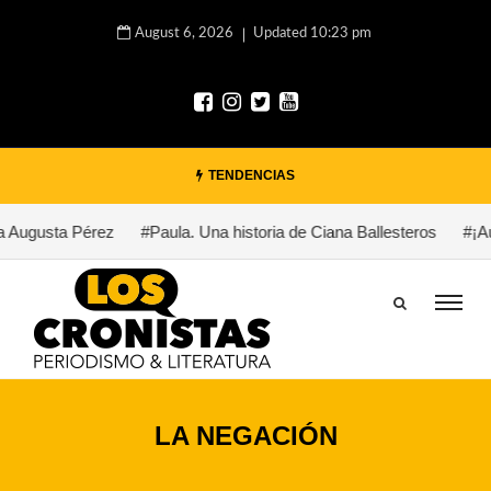
August 6, 2026
Updated 10:23 pm
TENDENCIAS
 Augusta Pérez
#Paula. Una historia de Ciana Ballesteros
#¡Auxi
LA NEGACIÓN