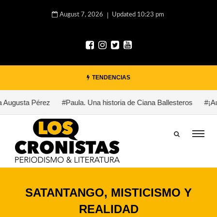
August 7, 2026
Updated 10:23 pm
TENDENCIAS
 Augusta Pérez
#Paula. Una historia de Ciana Ballesteros
#¡Auxi
SATANTANGO, MISTICISMO Y
REALIDAD