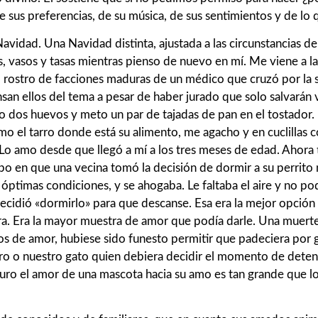
de sus preferencias, de su música, de sus sentimientos y de lo 
idad. Una Navidad distinta, ajustada a las circunstancias de
, vasos y tasas mientras pienso de nuevo en mí. Me viene a l
el rostro de facciones maduras de un médico que cruzó por la 
san ellos del tema a pesar de haber jurado que solo salvarán 
río dos huevos y meto un par de tajadas de pan en el tostador.
mo el tarro donde está su alimento, me agacho y en cuclillas 
. Lo amo desde que llegó a mí a los tres meses de edad. Ahor
empo en que una vecina tomó la decisión de dormir a su perrit
óptimas condiciones, y se ahogaba. Le faltaba el aire y no pod
decidió «dormirlo» para que descanse. Esa era la mejor opción
ora. Era la mayor muestra de amor que podía darle. Una muerte
s de amor, hubiese sido funesto permitir que padeciera por g
perro o nuestro gato quien debiera decidir el momento de deten
o el amor de una mascota hacia su amo es tan grande que lo h