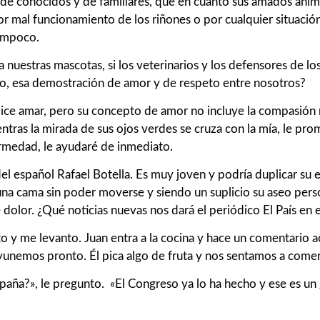
de conocidos y de familiares, que en cuanto sus amados anim
r mal funcionamiento de los riñones o por cualquier situación
tampoco.
 nuestras mascotas, si los veterinarios y los defensores de lo
o, esa demostración de amor y de respeto entre nosotros?
Dice amar, pero su concepto de amor no incluye la compasión 
ras la mirada de sus ojos verdes se cruza con la mía, le prome
rmedad, le ayudaré de inmediato.
del español Rafael Botella. Es muy joven y podría duplicar su 
na cama sin poder moverse y siendo un suplicio su aseo perso
 dolor. ¿Qué noticias nuevas nos dará el periódico El País en 
to y me levanto. Juan entra a la cocina y hace un comentario a
ayunemos pronto. Él pica algo de fruta y nos sentamos a comer
paña?», le pregunto. «El Congreso ya lo ha hecho y ese es un 