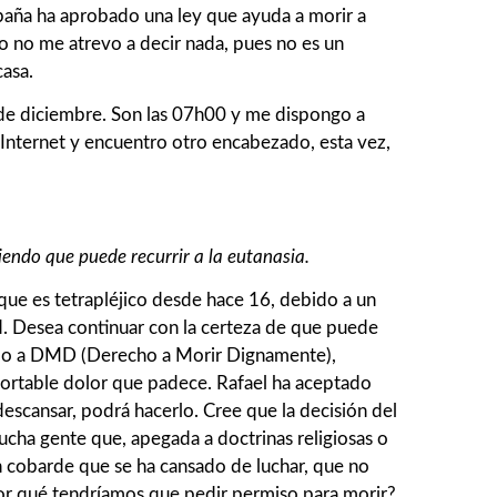
spaña ha aprobado una ley que ayuda a morir a
o no me atrevo a decir nada, pues no es un
casa.
 de diciembre. Son las 07h00 y me dispongo a
 Internet y encuentro otro encabezado, esta vez,
iendo que puede recurrir a la eutanasia.
 que es tetrapléjico desde hace 16, debido a un
d. Desea continuar con la certeza de que puede
udido a DMD (Derecho a Morir Dignamente),
portable dolor que padece. Rafael ha aceptado
descansar, podrá hacerlo. Cree que la decisión del
ucha gente que, apegada a doctrinas religiosas o
n cobarde que se ha cansado de luchar, que no
¿por qué tendríamos que pedir permiso para morir?