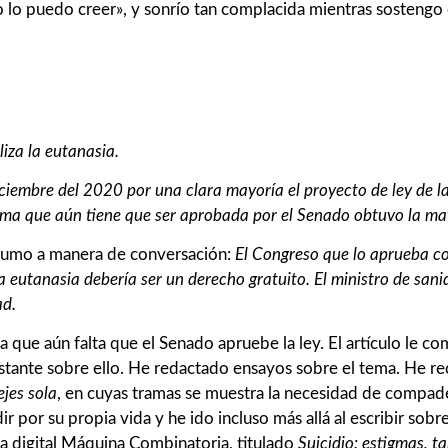
 no lo puedo creer», y sonrío tan complacida mientras sostengo
iza la eutanasia.
iembre del 2020 por una clara mayoría el proyecto de ley de la
ma que aún tiene que ser aprobada por el Senado obtuvo la m
resumo a manera de conversación:
El Congreso que lo aprueba co
 la eutanasia debería ser un derecho gratuito. El ministro de san
ad.
a que aún falta que el Senado apruebe la ley. El artículo le 
 bastante sobre ello. He redactado ensayos sobre el tema. He
jes sola
, en cuyas tramas se muestra la necesidad de compade
 por su propia vida y he ido incluso más allá al escribir sobr
a digital Máquina Combinatoria, titulado
Suicidio: estigmas, t