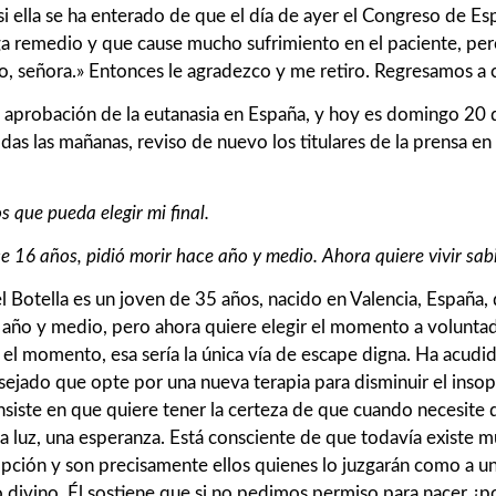
si ella se ha enterado de que el día de ayer el Congreso de E
a remedio y que cause mucho sufrimiento en el paciente, per
, señora.» Entonces le agradezco y me retiro. Regresamos a 
la aprobación de la eutanasia en España, y hoy es domingo 20
as las mañanas, reviso de nuevo los titulares de la prensa en
 que pueda elegir mi final.
ce 16 años, pidió morir hace año y medio. Ahora quiere vivir sab
 Botella es un joven de 35 años, nacido en Valencia, España,
 año y medio, pero ahora quiere elegir el momento a volunta
o el momento, esa sería la única vía de escape digna. Ha ac
sejado que opte por una nueva terapia para disminuir el inso
nsiste en que quiere tener la certeza de que cuando necesite 
a luz, una esperanza. Está consciente de que todavía existe m
 opción y son precisamente ellos quienes lo juzgarán como a u
go divino. Él sostiene que si no pedimos permiso para nacer 