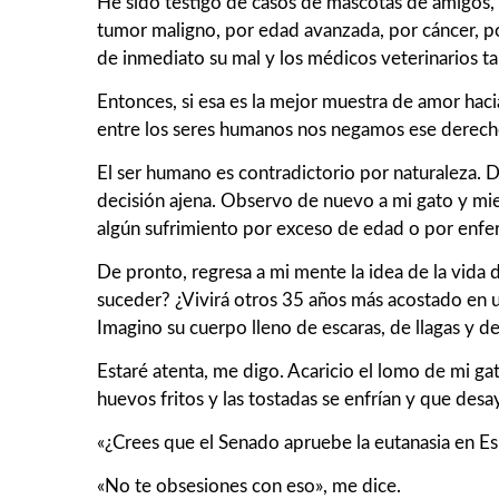
He sido testigo de casos de mascotas de amigos, 
tumor maligno, por edad avanzada, por cáncer, po
de inmediato su mal y los médicos veterinarios 
Entonces, si esa es la mejor muestra de amor hacia
entre los seres humanos nos negamos ese derech
El ser humano es contradictorio por naturaleza. 
decisión ajena. Observo de nuevo a mi gato y mient
algún sufrimiento por exceso de edad o por enfe
De pronto, regresa a mi mente la idea de la vida 
suceder? ¿Vivirá otros 35 años más acostado en u
Imagino su cuerpo lleno de escaras, de llagas y de
Estaré atenta, me digo. Acaricio el lomo de mi ga
huevos fritos y las tostadas se enfrían y que des
«¿Crees que el Senado apruebe la eutanasia en Es
«No te obsesiones con eso», me dice.