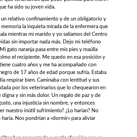
que ha sido su joven vida.
 un relativo confinamiento y de un obligatorio y
a memoria la inquieta mirada de la enfermera que
sala mientras mi marido y yo salíamos del Centro
vidas sin importar nada más. Dejo mi teléfono
 Mi gato naranja pasa entre mis pies y maúlla
colmo el recipiente. Me quedo en esa posición y
a tiene cuatro años y me ha acompañado con
o negro de 17 años de edad porque sufría. Estaba
ía respirar bien. Caminaba con lentitud y sus
 dada por los veterinarios que lo chequearon en
 digna y sin más dolor. Un regalo de paz y de
usto, una injusticia sin nombre, y entonces
er nuestro inútil sufrimiento? ¿Lo harían? No
aría. Nos pondrían a «dormir» para aliviar