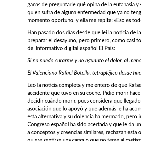
ganas de preguntarle qué opina de la eutanasia y 
quien sufra de alguna enfermedad que ya no teng
momento oportuno, y ella me repite: «Eso es todo
Han pasado dos días desde que leí la noticia de 
preparar el desayuno, pero primero, como casi tod
del informativo digital español El País:
Si no puedo curarme y no aguanto el dolor, al menos
El Valenciano Rafael Botella, tetrapléjico desde ha
Leo la noticia completa y me entero de que Rafael
accidente que tuvo en su coche. Pidió morir hace
decidir cuándo morir, pues considera que llegad
asociación que lo apoyó y que además le ha acon
esta alternativa y su dolencia ha mermado, pero i
Congreso español ha sido acertada y que le da un
a conceptos y creencias similares, rechazan esta
quiere sentirse una carga o que no teme al casti