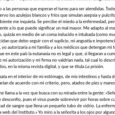
 las personas que esperan el turno para ser atendidas. Todos
servo los azulejos blancos y fríos que simulan asepsia y pulcr
iente me inquieta. Se percibe el miedo a la enfermedad, pero
nte a lo que puede significar un mal mayor. Me adapto al mo
to, quizás en medio de un coma inducido e intubada (como mu
cidan que debo seguir con el suplicio, mi angustia e impotenc
í, yo autorizaría a mi familia y a los médicos que detengan mi
ue en este país la eutanasia no es legal y que, si llegaran a c
e mi autorización y mi firma no valdrían nada, tal cual lo describ
, en la misma revista digital, y que se titula
La prisión
.
esata en el interior de mi estómago, de mis intestinos y hast
arían de acuerdo con mi criterio, pero, atados de pies y mano
me llama a la vez que busca con su mirada entre la gente: «Señ
 desconfío, pues el virus puede sobrevivir por horas sobre cua
dad de sangre que llena un pequeño tubo de vidrio. La enferm
a web del Instituto.» Yo miro a la señorita a los ojos por algu