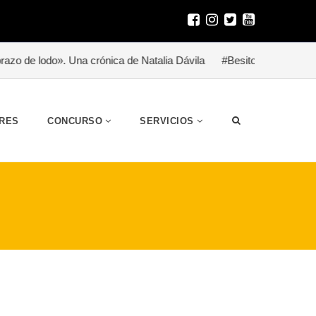
a crónica de Natalia Dávila
#Besitoterapia para un héroe (homen
RES
CONCURSO
SERVICIOS