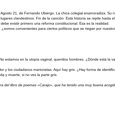
Agosto 21, de Fernando Ubiergo. La chica colegial enamoradiza. Su n
ares clandestinos. Fin de la canción. Está historia se repite hasta el i
debe existir primero una reforma constitucional. Esa es la realidad.
: ¿somos convenientes para ciertos políticos que se riegan por nuestr
a. No estamos en la utopía vaginal, queridos hombres. ¿Dónde está la
ador y los ciudadanos marionetas. Aquí hay gris. ¿Hay forma de identific
da y muerte, si no ves la parte gris.
ra del libro de poemas «Carajo», que ha tenido una muy buena acogida e