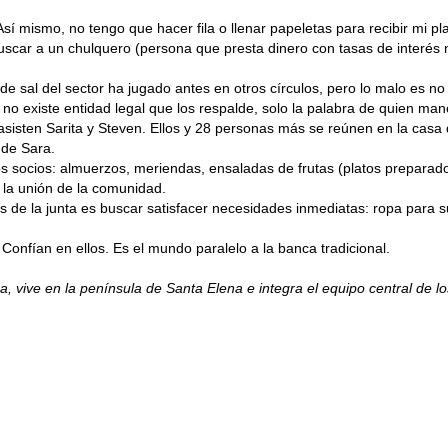
 Así mismo, no tengo que hacer fila o llenar papeletas para recibir mi p
 buscar a un chulquero (persona que presta dinero con tasas de interés n
e sal del sector ha jugado antes en otros círculos, pero lo malo es no 
 no existe entidad legal que los respalde, solo la palabra de quien man
asisten Sarita y Steven. Ellos y 28 personas más se reúnen en la casa 
 de Sara.
os socios: almuerzos, meriendas, ensaladas de frutas (platos preparados
ar la unión de la comunidad.
s de la junta es buscar satisfacer necesidades inmediatas: ropa para su
Confían en ellos. Es el mundo paralelo a la banca tradicional.
a, vive en la península de Santa Elena e integra el equipo central de l