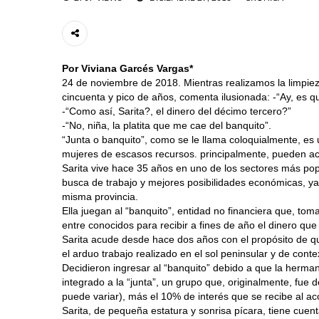
Por Viviana Garcés Vargas*
24 de noviembre de 2018. Mientras realizamos la limpie
cincuenta y pico de años, comenta ilusionada: -“Ay, es 
-“Como así, Sarita?, el dinero del décimo tercero?”
-“No, niña, la platita que me cae del banquito”.
“Junta o banquito”, como se le llama coloquialmente, 
mujeres de escasos recursos. principalmente, pueden acc
Sarita vive hace 35 años en uno de los sectores más popu
busca de trabajo y mejores posibilidades económicas, ya
misma provincia.
Ella juegan al “banquito”, entidad no financiera que, to
entre conocidos para recibir a fines de año el dinero que
Sarita acude desde hace dos años con el propósito de qu
el arduo trabajo realizado en el sol peninsular y de con
Decidieron ingresar al “banquito” debido a que la herman
integrado a la “junta”, un grupo que, originalmente, fue
puede variar), más el 10% de interés que se recibe al aco
Sarita, de pequeña estatura y sonrisa pícara, tiene cuent