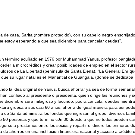
za de casa, Sarita (nombre protegido), con su cabello negro ensortija
que estoy esperando a que sea diciembre para cancelar deudas”.
es un término acuñado en 1976 por Muhammad Yanus, profesor banglade
eder a microcréditos y crear posibilidades de empleo en el sector rura
losos de La Libertad (península de Santa Elena), “La General Enríquez
 que su lugar natal es el Manantial de Guangala, (donde se dedicaba 
mando la idea original de Yanus, busca ahorrar ya sea de forma semanal
 han confiado al presidente o presidenta, quien dirige las reuniones y 
e diciembre será milagroso y fecundo: podrá cancelar deudas mientras 
textura gruesa a sus casi 60 años, ahorra de igual manera para así pode
a de Sarita administra los fondos que ingresan al grupo: diversos fam
 de 50 personas y que terminó c0n 30 debido a que no todos pueden can
gerse a préstamos entre los socios y repartir el dinero los primeros dí
a de ahorros en una institución financiera nacional y acceso a crédito 