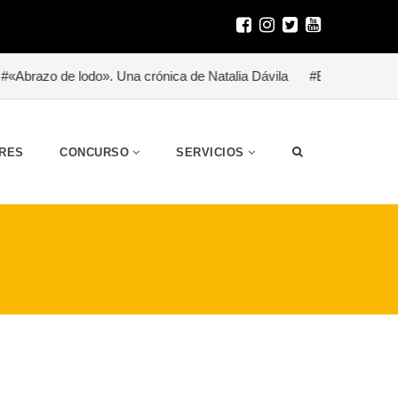
o de lodo». Una crónica de Natalia Dávila
#Besitoterapia para u
RES
CONCURSO
SERVICIOS
S