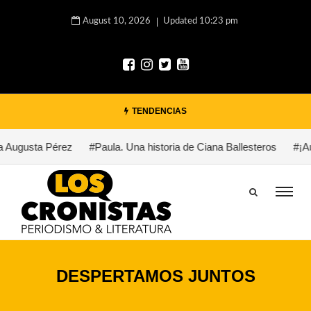
August 10, 2026
Updated 10:23 pm
TENDENCIAS
 Augusta Pérez
#Paula. Una historia de Ciana Ballesteros
#¡Aux
DESPERTAMOS JUNTOS