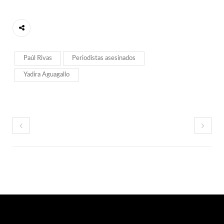
Paúl Rivas
Periodistas asesinados
Yadira Aguagallo