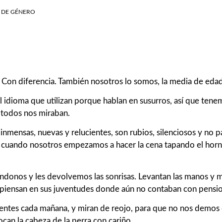
 DE GÉNERO
Con diferencia. También nosotros lo somos, la media de edad 
 idioma que utilizan porque hablan en susurros, así que tenem
 todos nos miraban.
inmensas, nuevas y relucientes, son rubios, silenciosos y no
p
to cuando nosotros empezamos a hacer la cena tapando el horni
ndonos y les devolvemos las sonrisas. Levantan las manos y m
y piensan en sus juventudes donde aún no contaban con pensio
entes cada mañana, y miran de reojo, para que no nos demos 
ocan la cabeza de la perra con cariño.