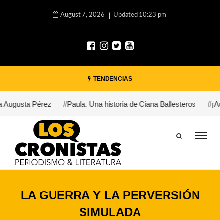
August 7, 2026
Updated 10:23 pm
TENDENCIAS
 Augusta Pérez
#Paula. Una historia de Ciana Ballesteros
#¡Aux
LA GUERRA Y LA PERVERSIÓN
SIMULADA